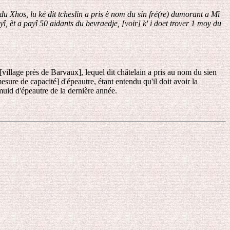
 du Xhos, lu ké dit tcheslin a pris è nom du sin fré(re) dumorant a Mî
î, èt a payî 50 aidants du bevraedje, [voir] k' i doet trover 1 moy du
[village près de Barvaux], lequel dit châtelain a pris au nom du sien
ure de capacité] d'épeautre, étant entendu qu'il doit avoir la
muid d'épeautre de la dernière année.