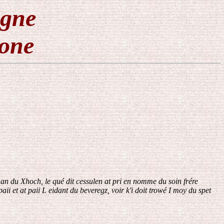
igne
lone
 Johan du Xhoch, le qué dit cessulen at pri en nomme du soin frére
i et at paii L eidant du beveregz, voir k'i doit trowé I moy du spet