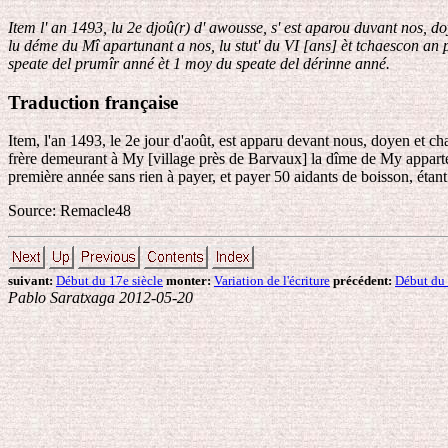
Item l' an 1493, lu 2e djoû(r) d' awousse, s' est aparou duvant nos, do
lu déme du Mî apartunant a nos, lu stut' du VI [ans] èt tchaescon an po
speate del prumîr anné èt 1 moy du speate del dérinne anné.
Traduction française
Item, l'an 1493, le 2e jour d'août, est apparu devant nous, doyen et ch
frère demeurant à My [village près de Barvaux] la dîme de My apparten
première année sans rien à payer, et payer 50 aidants de boisson, étan
Source: Remacle48
suivant:
Début du 17e siècle
monter:
Variation de l'écriture
précédent:
Début du 
Pablo Saratxaga 2012-05-20