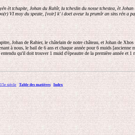
yén èt tchapite, Johan du Rahîr, lu tcheslin du nosse tchestea, èt Johan
(r) VI moy du speate, [voir] k' i doet aveur lu prumîr an sins rén a pay
apitre, Johan de Rahier, le châtelain de notre château, et Johan de Xhos 
ant à nous, le bail de 6 ans et chaque année pour 6 muids [ancienne mes
t entendu qu'il doit trouver 1 muid d'épeautre de la première année et 1 
15e siècle
Table des matières
Index