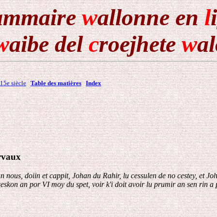
ammaire
w
allonne en
l
w
aibe del
c
roejhete
w
a
15e siècle
Table des matières
Index
arvaux
duvan nous, doiin et cappit, Johan du Rahir, lu cessulen de no cestey, et
n an por VI moy du spet, voir k'i doit avoir lu prumir an sen rin a pai