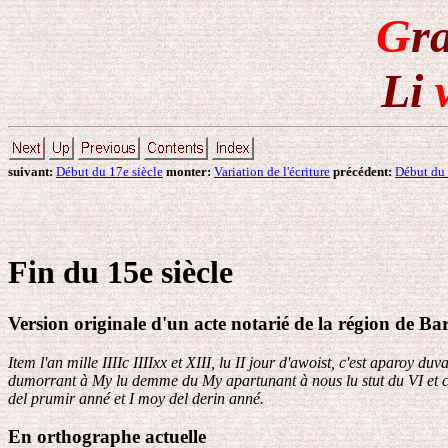
G
r
Li
suivant:
Début du 17e siècle
monter:
Variation de l'écriture
précédent:
Début du 
Fin du 15e siècle
Version originale d'un acte notarié de la région de B
Item l'an mille IIIIc IIIIxx et XIII, lu II jour d'awoist, c'est aparoy 
dumorrant à My lu demme du My apartunant à nous lu stut du VI et cesko
del prumir anné et I moy del derin anné.
En orthographe actuelle