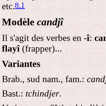
8
.
1
etc.
Modèle
candjî
Il s'agit des verbes en
-î
:
ca
flayî
(frapper)...
Variantes
Brab., sud nam., fam.:
cand
Bast.:
tchindjer
.