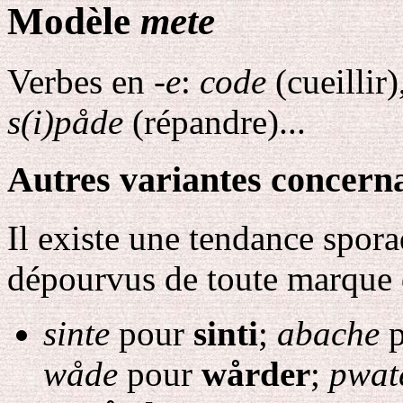
Modèle
mete
Verbes en
-e
:
code
(cueillir)
s(i)påde
(répandre)...
Autres variantes concernan
Il existe une tendance spora
dépourvus de toute marque de
sinte
pour
sinti
;
abache
p
wåde
pour
wårder
;
pwat