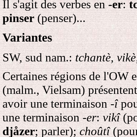
Il s'agit des verbes en
-er
:
t
pinser
(penser)...
Variantes
SW, sud nam.:
tchantè, vikè
Certaines régions de l'OW et
(malm., Vielsam) présentent
avoir une terminaison
-î
pour
une terminaison
-er
:
vikî
(p
djåzer
; parler);
choûtî
(pou