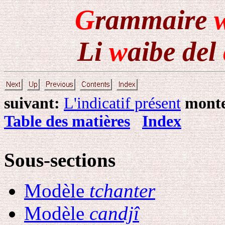
G
rammaire
Li
w
aibe del
suivant:
L'indicatif présent
monte
Table des matières
Index
Sous-sections
Modèle
tchanter
Modèle
candjî