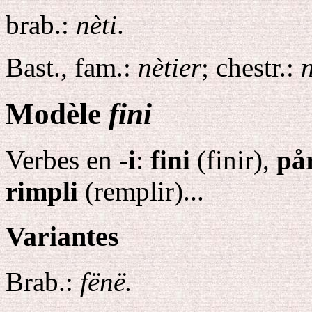
brab.:
nèti
.
Bast., fam.:
nètier
; chestr.:
n
Modèle
fini
Verbes en
-i
:
fini
(finir),
pår
rimpli
(remplir)...
Variantes
Brab.:
fënë.