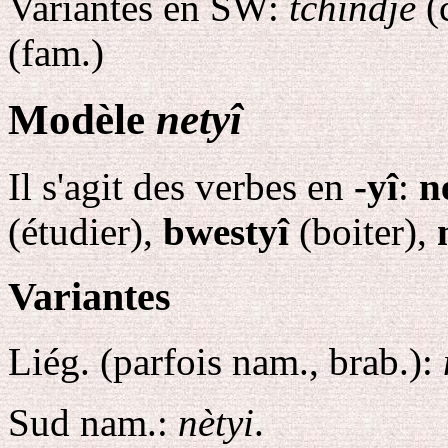
Variantes en SW:
tchindjè
(c
(fam.)
Modèle
netyî
Il s'agit des verbes en
-yî
:
n
(étudier),
bwestyî
(boiter),
Variantes
Liég. (parfois nam., brab.):
Sud nam.:
nètyi
.