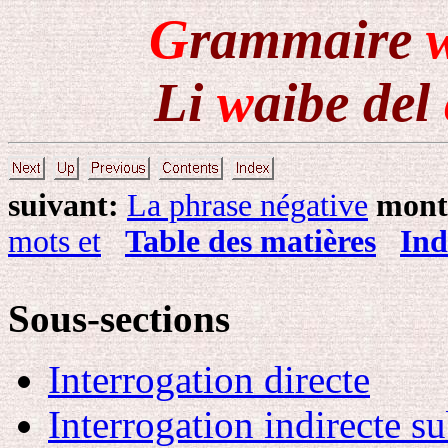
G
rammaire
Li
w
aibe del
suivant:
La phrase négative
mont
mots et
Table des matières
Ind
Sous-sections
Interrogation directe
Interrogation indirecte 