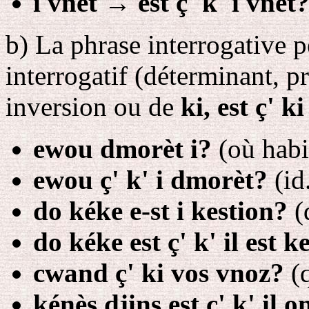
i vnèt
→
est ç' k' i vnèt
b
) La phrase interrogative p
interrogatif (déterminant, 
inversion ou de
ki, est ç' ki
ewou dmorèt i?
(où habit
ewou ç' k' i dmorèt?
(id
do kéke e-st i kestion?
(
do kéke est ç' k' il est k
cwand ç' ki vos vnoz?
(q
kénès djins est ç' k' il 