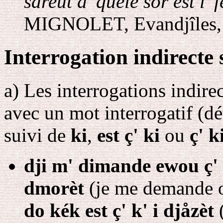
såreût d' quéle sôr èst l' 
MIGNOLET, Evandjîles, 
Interrogation indirect
a
)
Les interrogations indire
avec un mot interrogatif (d
suivi de
ki
,
est ç' ki
ou
ç' k
dji m' dimande ewou ç' 
dmorèt
(je me demande o
do kék est ç' k' i djåzèt
(