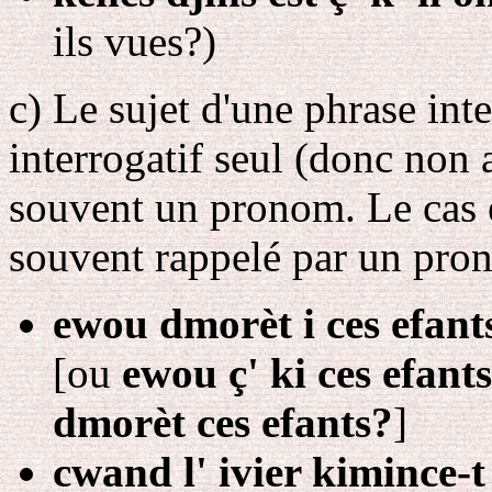
ils vues?)
c
) Le sujet d'une phrase int
interrogatif seul (donc no
souvent un pronom. Le cas éc
souvent rappelé par un pro
ewou dmorèt i ces efant
[ou
ewou ç' ki ces efant
dmorèt ces efants?
]
cwand l' ivier kimince-t