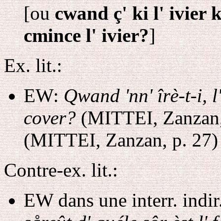
[ou
cwand ç' ki l' ivier
cmince l' ivier?
]
Ex. lit.:
EW:
Qwand 'nn' îrè-t-i, 
cover?
(MITTEI, Zanzan,
(MITTEI, Zanzan, p. 27)
Contre-ex. lit.:
EW dans une interr. indir