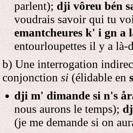
parlent);
dji vôreu bén s
voudrais savoir qui tu vo
emantcheures k' i gn a 
entourloupettes il y a là-
b
) Une interrogation indirect
conjonction
si
(élidable en
s
dji m' dimande si n's åra
nous aurons le temps);
dj
(je me demande si on aur