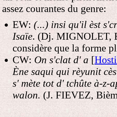
assez courantes du genre:
EW:
(...) insi qu'il èst s
Isaïe
. (Dj. MIGNOLET, Eva
considère que la forme pl
CW:
On s'clat d' a
[
Host
Ène
saqui qui rèyunit cè
s' mète tot d' tchûte à-z-a
walon.
(J. FIEVEZ, Bième