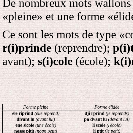
De nombreux mots wallons 
«pleine» et une forme «élid
Ce sont les mots de type «co
r(i)prinde
(reprendre);
p(i)
avant);
s(i)cole
(école);
k(i
Forme pleine
Forme élidée
ele riprind
(elle reprend)
dji rprind
(je reprends)
divant lu
(avant lui)
pa dvant lu
(devant lui)
ene sicole
(une école)
li scole
(l'école)
nosse pitit
(notre petit)
li ptit
(le petit)