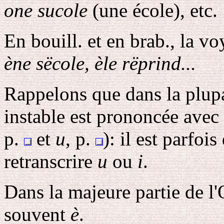
one sucole
(une école), etc.
En bouill. et en brab., la vo
ène sëcole, èle rëprind...
Rappelons que dans la plupa
instable est prononcée avec 
p.
et
u
, p.
): il est parfois
retranscrire
u
ou
i
.
Dans la majeure partie de l'
souvent
è
.