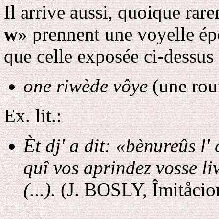
Il arrive aussi, quoique rar
w
» prennent une voyelle ép
que celle exposée ci-dessus
one riwède vôye
(une rou
Ex. lit.:
Èt dj' a dit: «bènureûs l' 
quî vos aprindez vosse l
(...).
(J. BOSLY, Îmitåcio