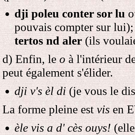
dji poleu conter sor lu
o
pouvais compter sur lui)
tertos nd aler
(ils voulai
d
) Enfin, le
o
à l'intérieur d
peut également s'élider.
dji v's èl di
(je vous le dis
La forme pleine est
vis
en E
èle vis a d' cès ouys!
(elle