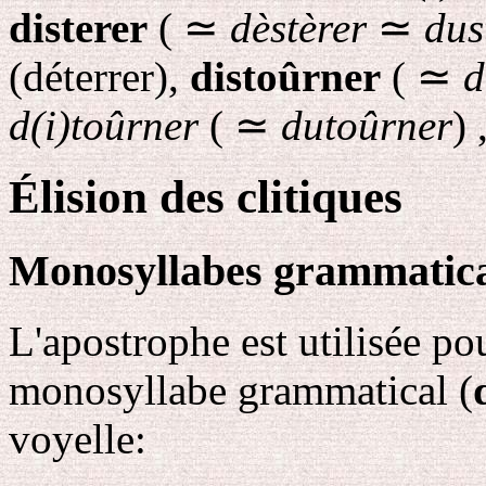
disterer
(
≃
dèstèrer
≃
dus
(déterrer),
distoûrner
(
≃
d
d(i)toûrner
(
≃
dutoûrner
) 
Élision des clitiques
Monosyllabes grammatic
L'apostrophe est utilisée po
monosyllabe grammatical (
voyelle: