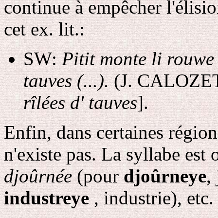
continue à empêcher l'élis
cet ex. lit.:
SW:
Pitit monte li rouwe 
tauves (...).
(J. CALOZET,
rîlées d' tauves
].
Enfin, dans certaines région
n'existe pas. La syllabe est 
djoûrnée
(pour
djoûrneye
,
industreye
, industrie), etc.