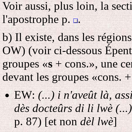
Voir aussi, plus loin, la sec
l'apostrophe p.
.
b
) Il existe, dans les régio
OW)
(voir ci-dessous Épent
groupes «
s
+ cons.», une cer
devant les groupes «cons. 
EW:
(...) i n'aveût là, as
dès docteûrs di li lwè (...)
p. 87) [et non
dèl lwè
]