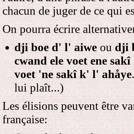
chacun de juger de ce qui es
On pourra écrire alternativ
dji boe d' l' aiwe
ou
dji 
cwand ele voet ene sakî 
voet 'ne sakî k' l' ahåye
lui plaît...)
Les élisions peuvent être v
française: