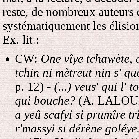
reste, de nombreux auteurs 
systématiquement les élisions
Ex. lit.:
CW:
One vîye tchawète, q
tchin ni mètreut nin s' q
p. 12) -
(...) veus' qui l' 
qui bouche?
(A. LALOUX,
a yeû scafyi si prumîre tr
r'massyi si dérène goléye