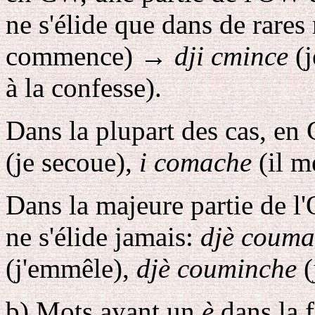
ne s'élide que dans de rares
commence)
→
dji cmince
(j
à la confesse).
Dans la plupart des cas, en 
(je secoue),
i comache
(il m
Dans la majeure partie de l
ne s'élide jamais:
djè couma
(j'emmêle),
djè couminche
(
b
) Mots ayant un
è
dans la 