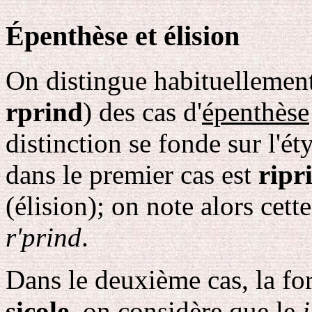
Épenthèse et élision
On distingue habituellement 
rprind
) des cas d'
épenthèse
distinction se fonde sur l'é
dans le premier cas est
ripr
(élision); on note alors cet
r'prind
.
Dans le deuxième cas, la fo
sicole
, on considère que le
i