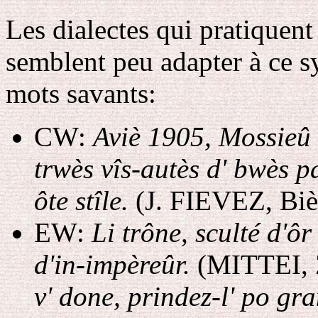
Les dialectes qui pratiquen
semblent peu adapter à ce s
mots savants:
CW:
Aviè 1905, Mossieû l
trwès vîs-autès d' bwès p
ôte stîle.
(J. FIEVEZ, Biè
EW:
Li trône, sculté d'ôr 
d'in-impèreûr.
(MITTEI, Z
v' done, prindez-l' po gr