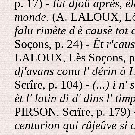
p. 17) -
Iût djoû après, èl
monde.
(A. LALOUX, Lès
falu rimète d'è causè tot d
Soçons, p. 24) -
Èt r'caus
LALOUX, Lès Soçons, p.
dj'avans conu l' dérin à 
Scrîre, p. 104) -
(...) i n
èt l' latin di d' dins l' t
PIRSON, Scrîre, p. 179)
centurion qui rûjeûve si c