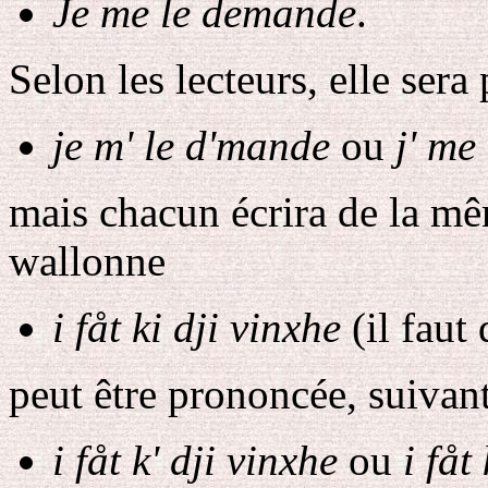
Je me le demande
.
Selon les lecteurs, elle ser
je m' le d'mande
ou
j' me
mais chacun écrira de la m
wallonne
i fåt ki dji vinxhe
(il faut
peut être prononcée, suivant 
i fåt k' dji vinxhe
ou
i fåt