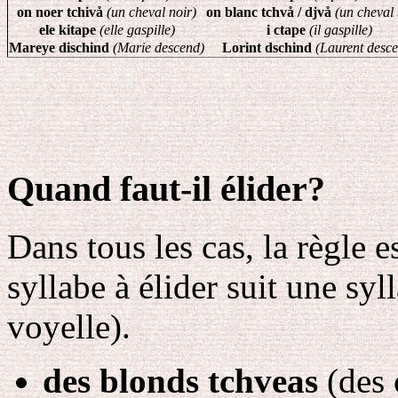
on noer tchivå
(un cheval noir)
on blanc tchvå / djvå
(un cheval
ele kitape
(elle gaspille)
i ctape
(il gaspille)
Mareye dischind
(Marie descend)
Lorint dschind
(Laurent desc
Quand faut-il élider?
Dans tous les cas, la règle e
syllabe à élider suit une sy
voyelle).
des blonds tchveas
(des 