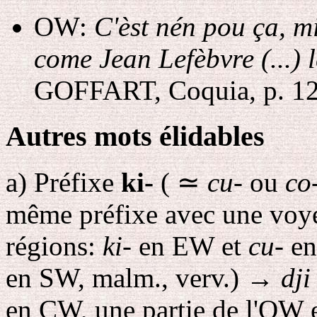
OW:
C'èst nén pou ça, mi
come Jean Lefèbvre (...) 
GOFFART, Coquia, p. 12
Autres mots élidables
a
) Préfixe
ki-
(
≃
cu-
ou
co
même préfixe avec une voyel
régions:
ki-
en EW et
cu-
en
en SW, malm., verv.)
→
dji
en CW, une partie de l'OW 