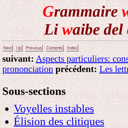
G
rammaire
Li
w
aibe del
suivant:
Aspects particuliers: co
prononciation
précédent:
Les lett
Sous-sections
Voyelles instables
Élision des clitiques