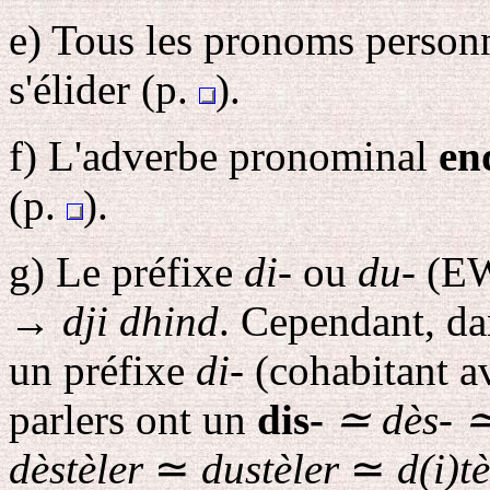
e
) Tous les pronoms person
s'élider (p.
).
f
) L'adverbe pronominal
en
(p.
).
g
) Le préfixe
di-
ou
du-
(EW
→
dji dhind
. Cependant, da
un préfixe
di-
(cohabitant 
parlers ont un
dis-
≃
dès-
dèstèler
≃
dustèler
≃
d(i)t