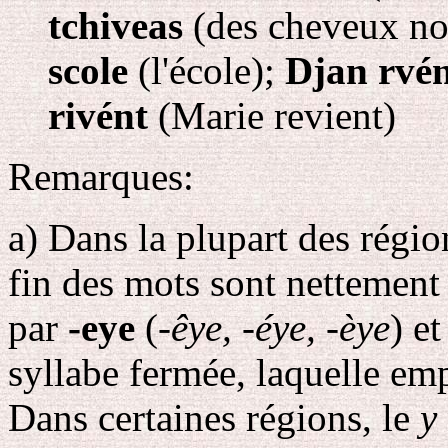
tchiveas
(des cheveux no
scole
(l'école);
Djan rvé
rivént
(Marie revient)
Remarques:
a
) Dans la plupart des régio
fin des mots
sont nettement
par
-eye
(
-êye, -éye, -èye
) e
syllabe fermée, laquelle emp
Dans certaines régions, le
y