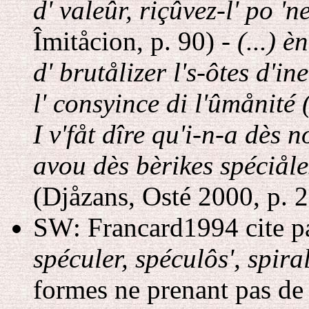
d' valeûr, riçûvez-l' po 'n
Îmitåcion, p. 90) -
(...) è
d' brutålizer l's-ôtes d'
l' consyince di l'ûmånité (
I v'fåt dîre qu'i-n-a dès n
avou dès bèrikes spéciåles
(Djåzans, Osté 2000, p. 2
SW: Francard1994 cite p
spéculer, spéculôs', spira
formes ne prenant pas d