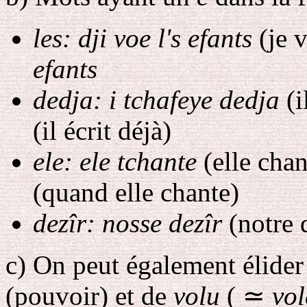
les: dji voe l's efants
(je v
efants
dedja: i tchafeye dedja
(i
(il écrit déjà)
ele: ele tchante
(elle cha
(quand elle chante)
dezîr: nosse dezîr
(notre 
c
) On peut également élider
(pouvoir) et de
volu
(
≃
vol