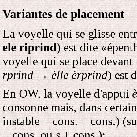
Variantes de placement
La voyelle qui se glisse en
ele riprind
) est dite «épe
voyelle qui se place devant
rprind
→
èlle èrprind
) est 
En OW, la voyelle d'appui
consonne mais, dans certain
instable + cons. + cons.) (
+ cons. ou
s
+ cons.):