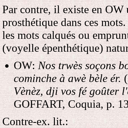
Par contre, il existe en OW
prosthétique
dans ces mots.
les mots calqués ou emprunté
(voyelle épenthétique) natura
OW:
Nos trwès soçons bo
cominche à awè bèle ér.
(
Vènèz, dji vos fé goûter l'
GOFFART, Coquia, p. 13
Contre-ex. lit.: