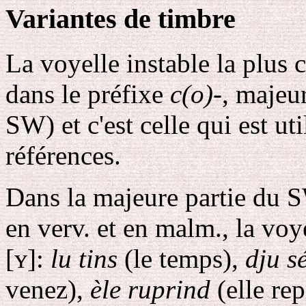
Variantes de timbre
La voyelle instable la plus 
dans le préfixe
c(o)-
, majeu
SW) et c'est celle qui est ut
références.
Dans la majeure partie du S
en verv. et en malm., la voy
[ʏ]:
lu tins
(le temps),
dju s
venez),
èle ruprind
(elle re