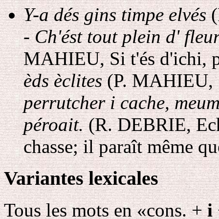
Y-a dés gins timpe elvés
(
-
Ch'ést tout plein d' fle
MAHIEU, Si t'és d'ichi, p
èds èclites
(P. MAHIEU, Si 
perrutcher i cache, meume
péroait.
(R. DEBRIE, Eche
chasse; il paraît même qu
Variantes lexicales
Tous les mots en «cons. +
i